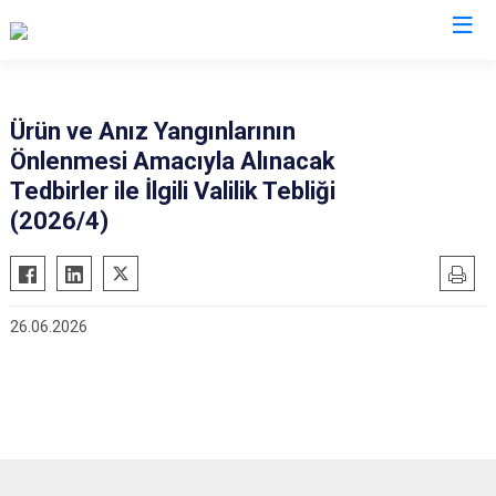
Tekirdağ
Ürün ve Anız Yangınlarının
Önlenmesi Amacıyla Alınacak
Çerkezköy
Saray
Tedbirler ile İlgili Valilik Tebliği
Çorlu
Şarköy
(2026/4)
Hayrabolu
Süleymanpaşa
Malkara
Ergene
Marmaraereğlisi
Kapaklı
26.06.2026
Muratlı