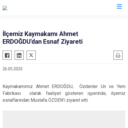
Tekirdağ
İlçemiz Kaymakamı Ahmet
ERDOĞDU'dan Esnaf Ziyareti
Çerkezköy
Saray
Çorlu
Şarköy
Hayrabolu
Süleymanpaşa
26.05.2025
Malkara
Ergene
Marmaraereğlisi
Kapaklı
Kaymakamımız Ahmet ERDOĞDU, Özdenler Un ve Yem
Muratlı
Fabrikası olarak faaliyet gösteren işyerinde, ilçemiz
esnaflarından Mustafa ÖZDEN'i ziyaret etti.