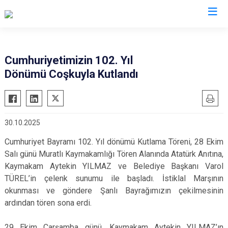
Tekirdağ
Cumhuriyetimizin 102. Yıl
Dönümü Coşkuyla Kutlandı
Çerkezköy
Saray
Çorlu
Şarköy
Hayrabolu
Süleymanpaşa
30.10.2025
Malkara
Ergene
Cumhuriyet Bayramı 102. Yıl dönümü Kutlama Töreni, 28 Ekim
Marmaraereğlisi
Kapaklı
Salı günü Muratlı Kaymakamlığı Tören Alanında Atatürk Anıtına,
Muratlı
Kaymakam Aytekin YILMAZ ve Belediye Başkanı Varol
TÜREL’in çelenk sunumu ile başladı. İstiklal Marşının
okunması ve göndere Şanlı Bayrağımızın çekilmesinin
ardından tören sona erdi.
29 Ekim Çarşamba günü, Kaymakam Aytekin YILMAZ’ın