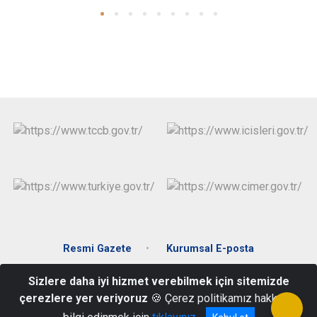
Resmi Gazete
Kurumsal E-posta
Sizlere daha iyi hizmet verebilmek için sitemizde
Muradiye Mah. Hürriyet Meydanı No:1 Muratlı / Tekirdağ
çerezlere yer veriyoruz
🍪 Çerez politikamız hakkında
0282 361 20 04